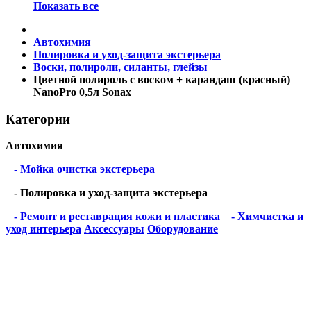
Показать все
Автохимия
Полировка и уход-защита экстерьера
Воски, полироли, силанты, глейзы
Цветной полироль с воском + карандаш (красный)
NanoPro 0,5л Sonax
Категории
Автохимия
- Мойка очистка экстерьера
- Полировка и уход-защита экстерьера
- Ремонт и реставрация кожи и пластика
- Химчистка и
уход интерьера
Аксессуары
Оборудование